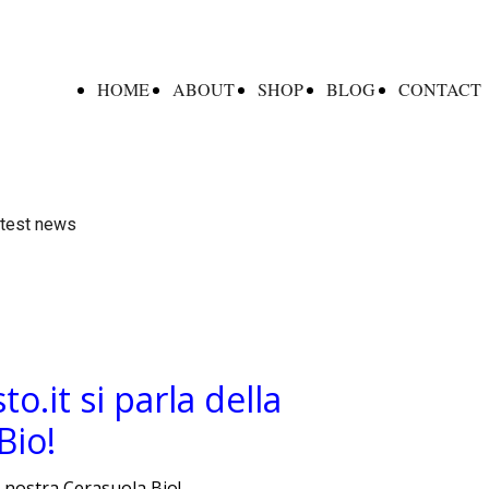
HOME
ABOUT
SHOP
BLOG
CONTACT
atest news
.it si parla della
Bio!
a nostra Cerasuola Bio!