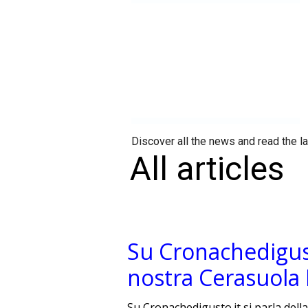
Discover all the news and read the l
All articles
Su Cronachedigusto
nostra Cerasuola 
Su Cronachedigusto.it si parla dell