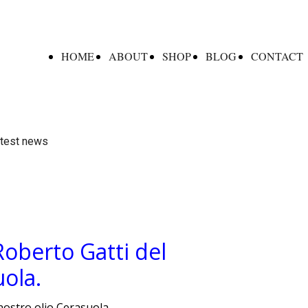
HOME
ABOUT
SHOP
BLOG
CONTACT
atest news
Roberto Gatti del
uola.
nostro olio Cerasuola.