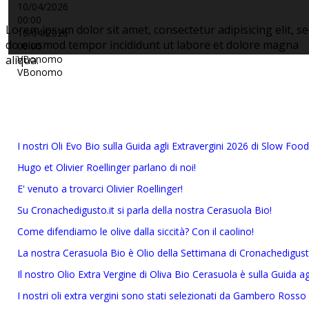
10/04/2026
00:00
Lorem ipsum dolor sit amet, consectetur adipisicing elit, s
10/04/2026
do eiusmod tempor incididunt ut labore et dolore magna
00:00
VBonomo
aliqua.
VBonomo
I nostri Oli Evo Bio sulla Guida agli Extravergini 2026 di Slow Food 
Hugo et Olivier Roellinger parlano di noi!
E' venuto a trovarci Olivier Roellinger!
Su Cronachedigusto.it si parla della nostra Cerasuola Bio!
Come difendiamo le olive dalla siccità? Con il caolino!
La nostra Cerasuola Bio è Olio della Settimana di Cronachedigust
Il nostro Olio Extra Vergine di Oliva Bio Cerasuola è sulla Guida a
I nostri oli extra vergini sono stati selezionati da Gambero Rosso